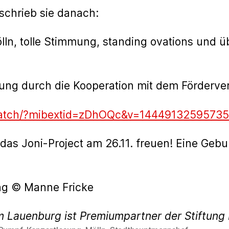
schrieb sie danach:
ln, tolle Stimmung, standing ovations und ü
ung durch die Kooperation mit dem Förderver
watch/?mibextid=zDhOQc&v=1444913259573
s Joni-Project am 26.11. freuen! Eine Geburt
ng © Manne Fricke
m Lauenburg ist Premiumpartner der Stiftun