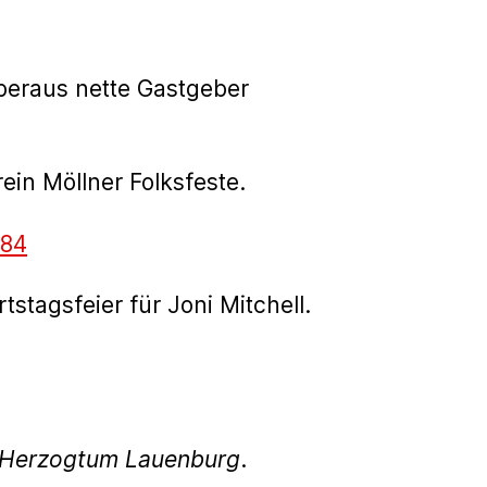
beraus nette Gastgeber
ein Möllner Folksfeste.
584
stagsfeier für Joni Mitchell.
g Herzogtum Lauenburg
.