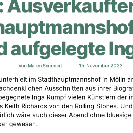
e: Ausverkaufter
hauptmannshof
d aufgelegte In
Von
Maren.Simoneit
15. November 2023
Beitragsautor
Veröffentlichungsdatum
unterhielt im Stadthauptmannshof in Mölln a
nachdenklichen Ausschnitten aus ihrer Biogr
 begegnete Inga Rumpf vielen Künstlern der i
s Keith Richards von den Rolling Stones. Und 
rlich wäre auch dieser Abend ohne bluesige L
kbar gewesen.