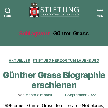
Suche
Menü
Stiftung
Herzogtum
Lauenburg
Schlagwort:
Günter Grass
Kategorien
AKTUELLES
STIFTUNG HERZOGTUM LAUENBURG
Günther Grass Biographie
erschienen
Von
Maren.Simoneit
9. September 2023
Beitragsautor
Veröffentlichungsdatum
1999 erhielt Günter Grass den Literatur-Nobelpreis,