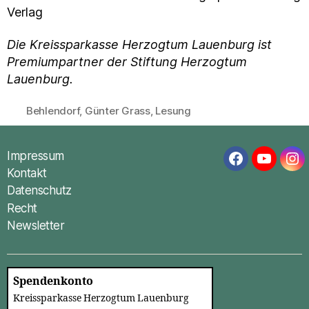
Verlag
Die Kreissparkasse Herzogtum Lauenburg ist
Premiumpartner der Stiftung Herzogtum
Lauenburg.
Behlendorf
,
Günter Grass
,
Lesung
Schlagwörter
Impressum
Facebook
YouTub
In
Kontakt
Datenschutz
Recht
Newsletter
Spendenkonto
Kreissparkasse Herzogtum Lauenburg