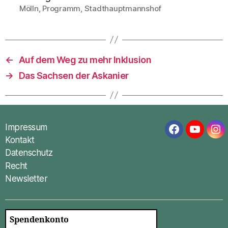
Mölln
,
Programm
,
Stadthauptmannshof
Schlagwörter
←
Auf dem Weg zu mehr Inklusion
→
Das Sachsen der Askanier
Impressum
Facebook
YouTub
In
Kontakt
Datenschutz
Recht
Newsletter
Spendenkonto