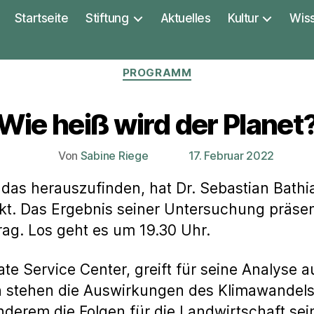
Startseite
Stiftung
Aktuelles
Kultur
Wis
Kategorien
PROGRAMM
Wie heiß wird der Planet
Von
Sabine Riege
17. Februar 2022
Beitragsautor
Veröffentlichungsdatum
 das herauszufinden, hat Dr. Sebastian Bathi
. Das Ergebnis seiner Untersuchung präsent
rag. Los geht es um 19.30 Uhr.
ate Service Center, greift für seine Analyse 
 stehen die Auswirkungen des Klimawandels 
erem die Folgen für die Landwirtschaft sei