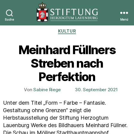
Suche
Menü
Stiftung
Kategorien
KULTUR
Herzogtum
Lauenburg
Meinhard Füllners
Streben nach
Perfektion
Von
Sabine Riege
30. September 2021
Beitragsautor
Veröffentlichungsdatum
Unter dem Titel „Form – Farbe – Fantasie.
Gestaltung ohne Grenzen“ zeigt die
Herbstausstellung der Stiftung Herzogtum
Lauenburg Werke des Bildhauers Meinhard Füllner.
Die Schau im Möllner
Stadthauptmannshof