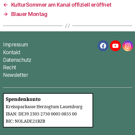
←
KulturSommer am Kanal offiziell eröffnet
→
Blauer Montag
Impressum
Facebook
YouTub
In
Kontakt
Datenschutz
Recht
Newsletter
Spendenkonto
Kreissparkasse Herzogtum Lauenburg
IBAN: DE39 2305 2750 0005 0855 00
BIC: NOLADE21RZB