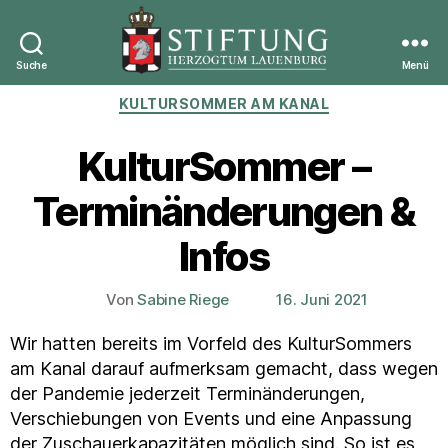
Suche
Menü
Stiftung
Kategorien
KULTURSOMMER AM KANAL
Herzogtum
Lauenburg
KulturSommer –
Terminänderungen &
Infos
Von
Sabine Riege
16. Juni 2021
Beitragsautor
Veröffentlichungsdatum
Wir hatten bereits im Vorfeld des KulturSommers
am Kanal darauf aufmerksam gemacht, dass wegen
der Pandemie jederzeit Terminänderungen,
Verschiebungen von Events und eine Anpassung
der Zuschauerkapazitäten möglich sind. So ist es