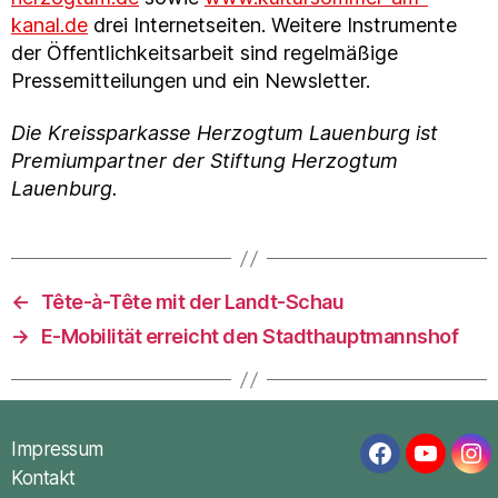
kanal.de
drei Internetseiten. Weitere Instrumente
der Öffentlichkeitsarbeit sind regelmäßige
Pressemitteilungen und ein Newsletter.
Die Kreissparkasse Herzogtum Lauenburg ist
Premiumpartner der Stiftung Herzogtum
Lauenburg.
←
Tête-à-Tête mit der Landt-Schau
→
E-Mobilität erreicht den Stadthauptmannshof
Impressum
Facebook
YouTub
In
Kontakt