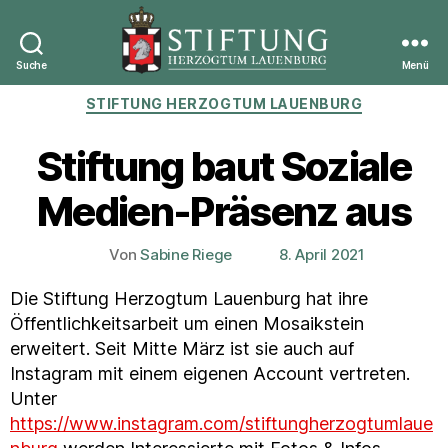
Suche
Menü
Stiftung
Kategorien
STIFTUNG HERZOGTUM LAUENBURG
Herzogtum
Lauenburg
Stiftung baut Soziale
Medien-Präsenz aus
Von
Sabine Riege
8. April 2021
Beitragsautor
Veröffentlichungsdatum
Die Stiftung Herzogtum Lauenburg hat ihre
Öffentlichkeitsarbeit um einen Mosaikstein
erweitert. Seit Mitte März ist sie auch auf
Instagram mit einem eigenen Account vertreten.
Unter
https://www.instagram.com/stiftungherzogtumlaue