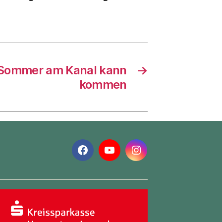
rSommer am Kanal kann
→
kommen
Facebook
YouTube
Instagram