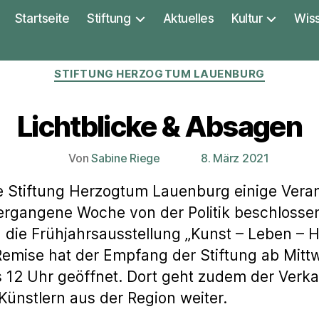
Startseite
Stiftung
Aktuelles
Kultur
Wis
Kategorien
STIFTUNG HERZOGTUM LAUENBURG
Lichtblicke & Absagen
Von
Sabine Riege
8. März 2021
Beitragsautor
Veröffentlichungsdatum
 Stiftung Herzogtum Lauenburg einige Vera
vergangene Woche von der Politik beschloss
n die Frühjahrsausstellung „Kunst – Leben – 
 Remise hat der Empfang der Stiftung ab Mitt
is 12 Uhr geöffnet. Dort geht zudem der Ver
Künstlern aus der Region weiter.