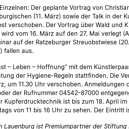
inzelnen: Der geplante Vortrag von Christia
urgischen (11. März) sowie der Talk in der K
bst verschoben. Der Vortrag über Wald und K
wird vom 16. März auf den 27. Mai verlegt (
nar auf der Ratzeburger Streuobstwiese (20
 fallen aus.
nst – Leben – Hoffnung“ mit dem Künstlerpaa
ng der Hygiene-Regeln stattfinden. Die Ver
rz, um 11.30 Uhr verschoben. Anmeldungen d
der der Rufnummer 04542-87000 entgegeng
r Kupferdrucktechnik ist bis zum 18. April 
s von 11 bis 16 Uhr zu sehen. Der Eintritt ist
m Lauenburg ist Premiumpartner der Stiftun