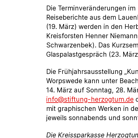
Die Terminveränderungen im E
Reiseberichte aus dem Lauenb
(19. März) werden in den Her
Kreisforsten Henner Niemann 
Schwarzenbek). Das Kurzsemi
Glaspalastgespräch (23. März)
Die Frühjahrsausstellung „Ku
Worpswede kann unter Beachtu
14. März auf Sonntag, 28. Mä
info@stiftung-herzogtum.de
o
mit graphischen Werken in de
jeweils sonnabends und sonntag
Die Kreissparkasse Herzogtu