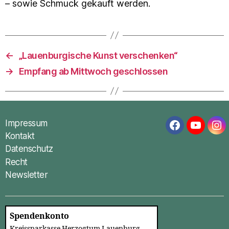
– sowie Schmuck gekauft werden.
←
„Lauenburgische Kunst verschenken“
→
Empfang ab Mittwoch geschlossen
Impressum
Facebook
YouTub
In
Kontakt
Datenschutz
Recht
Newsletter
Spendenkonto
Kreissparkasse Herzogtum Lauenburg