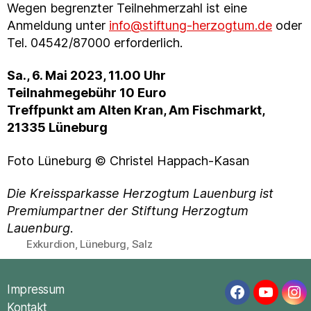
Wegen begrenzter Teilnehmerzahl ist eine
Anmeldung unter
info@stiftung-herzogtum.de
oder
Tel. 04542/87000 erforderlich.
Sa., 6. Mai 2023, 11.00 Uhr
Teilnahmegebühr 10 Euro
Treffpunkt am Alten Kran, Am Fischmarkt,
21335 Lüneburg
Foto Lüneburg © Christel Happach-Kasan
Die Kreissparkasse Herzogtum Lauenburg ist
Premiumpartner der Stiftung Herzogtum
Lauenburg
.
Exkurdion
,
Lüneburg
,
Salz
Schlagwörter
Impressum
Facebook
YouTub
In
Kontakt