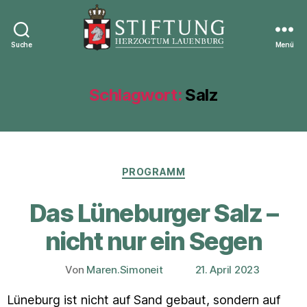
Suche
Menü
Stiftung
Herzogtum
Lauenburg
Schlagwort:
Salz
Kategorien
PROGRAMM
Das Lüneburger Salz –
nicht nur ein Segen
Von
Maren.Simoneit
21. April 2023
Beitragsautor
Veröffentlichungsdatum
Lüneburg ist nicht auf Sand gebaut, sondern auf