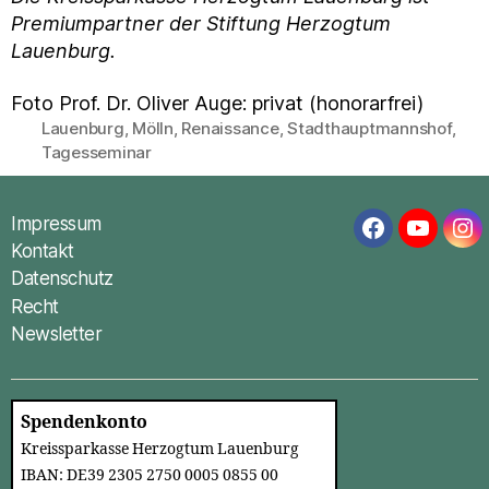
Premiumpartner der Stiftung Herzogtum
Lauenburg.
Foto Prof. Dr. Oliver Auge: privat (honorarfrei)
Lauenburg
,
Mölln
,
Renaissance
,
Stadthauptmannshof
,
Schlagwörter
Tagesseminar
Impressum
Facebook
YouTub
In
Kontakt
Datenschutz
Recht
Newsletter
Spendenkonto
Kreissparkasse Herzogtum Lauenburg
IBAN: DE39 2305 2750 0005 0855 00