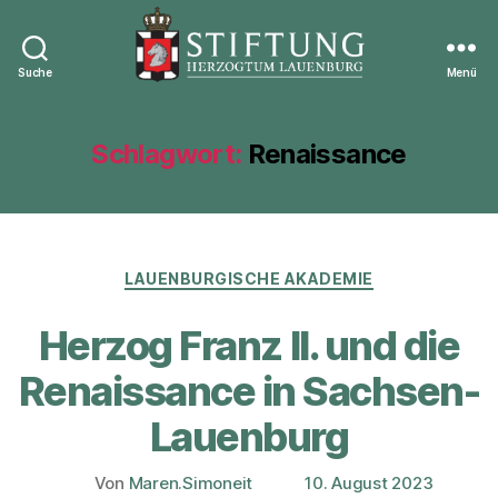
Suche
Menü
Stiftung
Herzogtum
Lauenburg
Schlagwort:
Renaissance
Kategorien
LAUENBURGISCHE AKADEMIE
Herzog Franz II. und die
Renaissance in Sachsen-
Lauenburg
Von
Maren.Simoneit
10. August 2023
Beitragsautor
Veröffentlichungsdatum