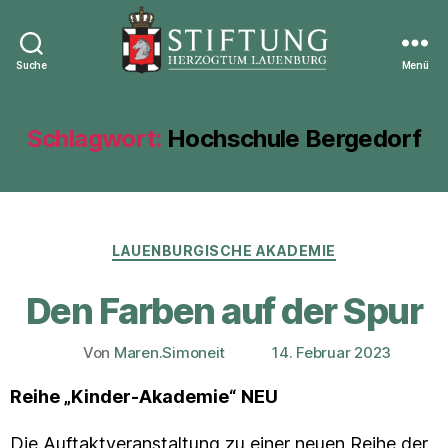
Suche
Menü
Stiftung
Herzogtum
Lauenburg
Schlagwort:
Hochschule Bergedorf
Kategorien
LAUENBURGISCHE AKADEMIE
Den Farben auf der Spur
Von
Maren.Simoneit
14. Februar 2023
Beitragsautor
Veröffentlichungsdatum
Reihe „Kinder-Akademie“
NEU
Die Auftaktveranstaltung zu einer neuen Reihe der