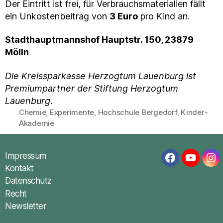
Der Eintritt ist frei, für Verbrauchsmaterialien fällt
ein Unkostenbeitrag von
3 Euro
pro Kind an.
Stadthauptmannshof Hauptstr. 150, 23879
Mölln
Die Kreissparkasse Herzogtum Lauenburg ist
Premiumpartner der Stiftung Herzogtum
Lauenburg
.
Chemie
,
Experimente
,
Hochschule Bergedorf
,
Kinder-
Schlagwörter
Akademie
Impressum
Facebook
YouTub
In
Kontakt
Datenschutz
Recht
Newsletter