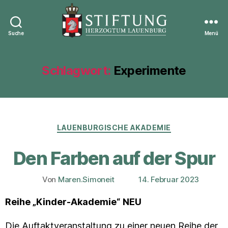
Suche
Menü
Stiftung
Herzogtum
Lauenburg
Schlagwort:
Experimente
Kategorien
LAUENBURGISCHE AKADEMIE
Den Farben auf der Spur
Von
Maren.Simoneit
14. Februar 2023
Beitragsautor
Veröffentlichungsdatum
Reihe „Kinder-Akademie“
NEU
Die Auftaktveranstaltung zu einer neuen Reihe der