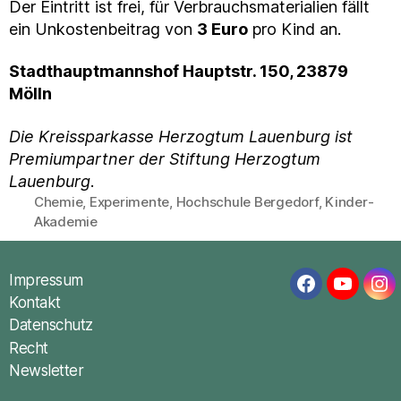
Der Eintritt ist frei, für Verbrauchsmaterialien fällt
ein Unkostenbeitrag von
3 Euro
pro Kind an.
Stadthauptmannshof Hauptstr. 150, 23879
Mölln
Die Kreissparkasse Herzogtum Lauenburg ist
Premiumpartner der Stiftung Herzogtum
Lauenburg
.
Chemie
,
Experimente
,
Hochschule Bergedorf
,
Kinder-
Schlagwörter
Akademie
Impressum
Facebook
YouTub
In
Kontakt
Datenschutz
Recht
Newsletter