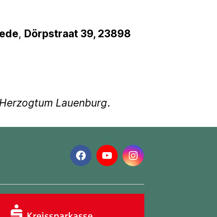
iede
,
Dörpstraat 39, 23898
g Herzogtum Lauenburg
.
Facebook
YouTube
Instagram