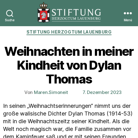
Suche
Menü
Stiftung
Kategorien
STIFTUNG HERZOGTUM LAUENBURG
Herzogtum
Lauenburg
Weihnachten in meiner
Kindheit von Dylan
Thomas
Von
Maren.Simoneit
7. Dezember 2023
Beitragsautor
Veröffentlichungsdatum
In seinen „Weihnachtserinnerungen“ nimmt uns der
große walisische Dichter Dylan Thomas (1914-53)
mit in die Weihnachtszeitz seiner Kindheit. Als die
Welt noch magisch war, die Familie zusammen vor
dem Kaminfeuer saß und er mit seinen Freunden