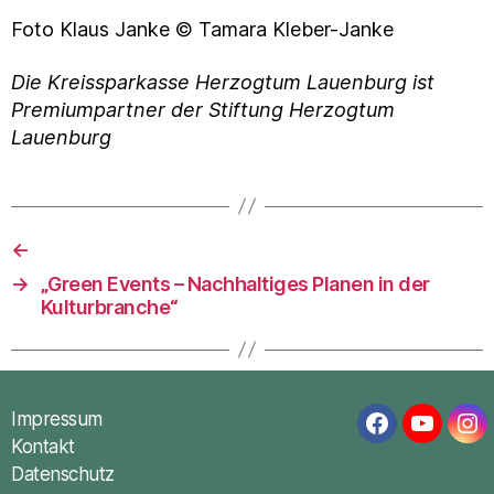
Foto Klaus Janke © Tamara Kleber-Janke
Die Kreissparkasse Herzogtum Lauenburg ist
Premiumpartner der Stiftung Herzogtum
Lauenburg
←
→
„Green Events – Nachhaltiges Planen in der
Kulturbranche“
Impressum
Facebook
YouTub
In
Kontakt
Datenschutz