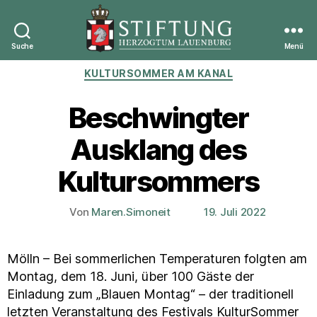
Suche
Menü
Stiftung
Kategorien
KULTURSOMMER AM KANAL
Herzogtum
Lauenburg
Beschwingter
Ausklang des
Kultursommers
Von
Maren.Simoneit
19. Juli 2022
Beitragsautor
Veröffentlichungsdatum
Mölln – Bei sommerlichen Temperaturen folgten am
Montag, dem 18. Juni, über 100 Gäste der
Einladung zum „Blauen Montag“ – der traditionell
letzten Veranstaltung des Festivals KulturSommer